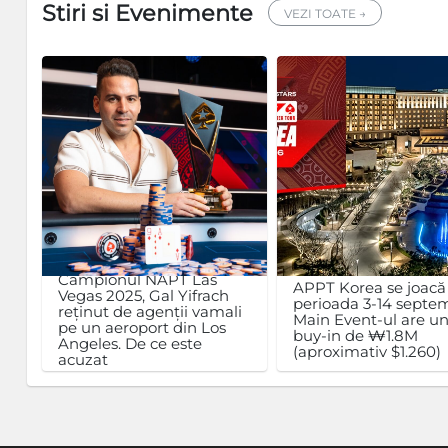
Stiri si Evenimente
VEZI TOATE →
Campionul NAPT Las
APPT Korea se joacă
Vegas 2025, Gal Yifrach
perioada 3-14 septem
reținut de agenții vamali
Main Event-ul are u
pe un aeroport din Los
buy-in de ₩1.8M
Angeles. De ce este
(aproximativ $1.260)
acuzat