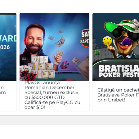
PlayGG anunță
an
Romanian December
Câștigă un pachet
ram
Special, turneu exclusiv
Bratislava Poker F
cu $500.000 GTD.
prin Unibet!
Califică-te pe PlayGG cu
doar $10!