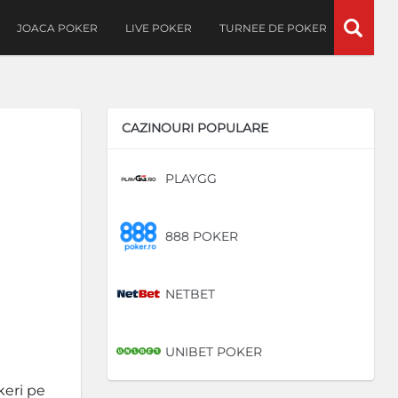
JOACA POKER
LIVE POKER
TURNEE DE POKER
CAZINOURI POPULARE
PLAYGG
DE
888 POKER
DE
NETBET
DE
UNIBET POKER
DE
keri pe