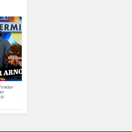
inkler
er
și