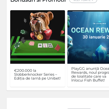
PlayGG anunță Oce
€200.000 la
Rewards, noul prog
Slobberknocker Series –
de loialitate care va
Ediția de Iarnă pe Unibet!
înlocui Fish Buffet!