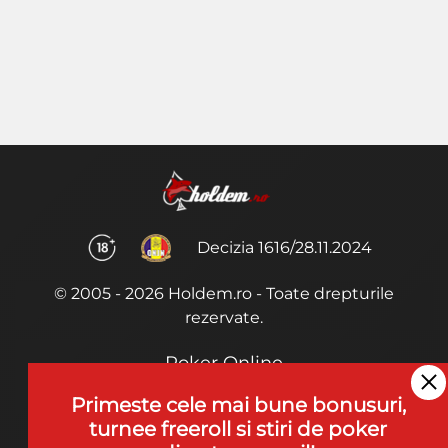
Decizia 1616/28.11.2024
© 2005 - 2026 Holdem.ro - Toate drepturile
rezervate.
Poker Online
Termeni si Conditii
Primeste cele mai bune bonusuri,
turnee freeroll si stiri de poker
Joaca Poker