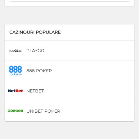
CAZINOURI POPULARE
PLAYGG
D
888 POKER
D
NETBET
D
UNIBET POKER
D