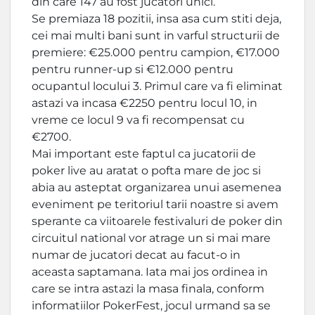
din care 147 au fost jucatori unici.
Se premiaza 18 pozitii, insa asa cum stiti deja,
cei mai multi bani sunt in varful structurii de
premiere: €25.000 pentru campion, €17.000
pentru runner-up si €12.000 pentru
ocupantul locului 3. Primul care va fi eliminat
astazi va incasa €2250 pentru locul 10, in
vreme ce locul 9 va fi recompensat cu
€2700.
Mai important este faptul ca jucatorii de
poker live au aratat o pofta mare de joc si
abia au asteptat organizarea unui asemenea
eveniment pe teritoriul tarii noastre si avem
sperante ca viitoarele festivaluri de poker din
circuitul national vor atrage un si mai mare
numar de jucatori decat au facut-o in
aceasta saptamana. Iata mai jos ordinea in
care se intra astazi la masa finala, conform
informatiilor PokerFest, jocul urmand sa se