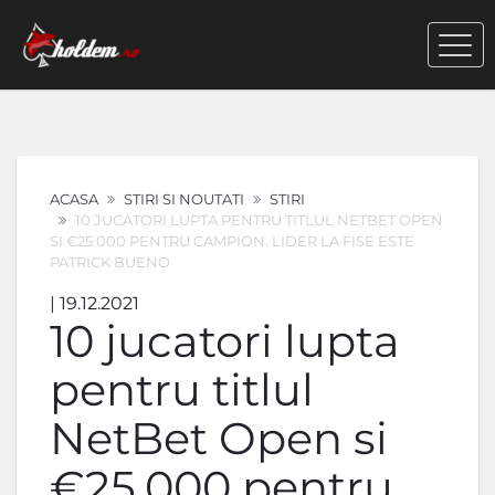
ACASA
STIRI SI NOUTATI
STIRI
10 JUCATORI LUPTA PENTRU TITLUL NETBET OPEN
SI €25.000 PENTRU CAMPION. LIDER LA FISE ESTE
PATRICK BUENO
| 19.12.2021
10 jucatori lupta
pentru titlul
NetBet Open si
€25.000 pentru