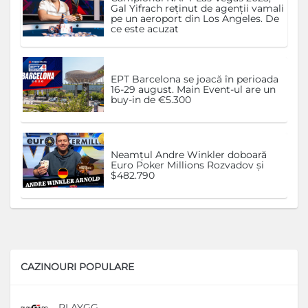
Gal Yifrach reținut de agenții vamali
pe un aeroport din Los Angeles. De
ce este acuzat
EPT Barcelona se joacă în perioada
16-29 august. Main Event-ul are un
buy-in de €5.300
Neamțul Andre Winkler doboară
Euro Poker Millions Rozvadov și
$482.790
CAZINOURI POPULARE
PLAYGG
D