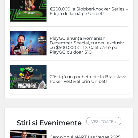
€200.000 la Slobberknocker Series –
Ediția de Iarnă pe Unibet!
PlayGG anunță Romanian
December Special, turneu exclusiv
cu $500.000 GTD. Califică-te pe
PlayGG cu doar $10!
Câștigă un pachet epic la Bratislava
Poker Festival prin Unibet!
Stiri si Evenimente
VEZI TOATE →
Campionul NAPT Las Vegas 2025,