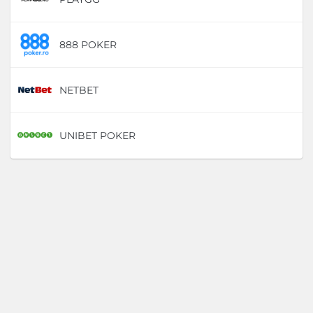
888 POKER
D
NETBET
D
UNIBET POKER
D