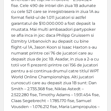
fise. Cele 490 de intrari din ziua 1B adunate
cu cele 521 care se inregistrasera in ziua 1A au
format field-ul de 1.011 jucatori si astfel
garantatul de $10.000.000 a fost depasit la
mustata. Mai multi ambasadori partypoker
se afla inca in joc: daca Philipp Gruissem si
Dzmitry Urbanovich au depasit cu bine
flight-ul 1A, Jason Koon si Isaac Haxton s-au
numarat printre cei 76 de jucatori care au
depasit ziua de joc 1B. Asadar, in ziua a 2-a cu
totii vor fi prezenti printre cei 156 de jucatori
pentru a-si continua drumul catre titlul WPT
World Online Championships. Alti jucatori
cunoscuti care au depasit ziua 1B sunt: Dan
Smith – 2.735.368 fise, Niklas Astedt –
2.522.280 fise, Timothy Adams – 1.931.454 fise,
Claas Segebrecht – 1.785.170 fise, Samuel
Vousden – 1.076.212 fise, Maria Lampropulos –