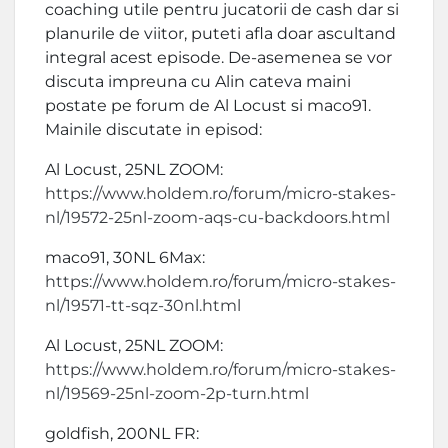
coaching utile pentru jucatorii de cash dar si
planurile de viitor, puteti afla doar ascultand
integral acest episode. De-asemenea se vor
discuta impreuna cu Alin cateva maini
postate pe forum de Al Locust si maco91.
Mainile discutate in episod:
Al Locust, 25NL ZOOM:
https://www.holdem.ro/forum/micro-stakes-
nl/19572-25nl-zoom-aqs-cu-backdoors.html
maco91, 30NL 6Max:
https://www.holdem.ro/forum/micro-stakes-
nl/19571-tt-sqz-30nl.html
Al Locust, 25NL ZOOM:
https://www.holdem.ro/forum/micro-stakes-
nl/19569-25nl-zoom-2p-turn.html
goldfish, 200NL FR: