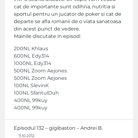
cat de importante sunt odihna, nutritia si
sportul pentru un jucator de poker si cat de
departe se afla romanii de o viata sanatoasa
din acest punct de vedere.
Mainile discutate in episod:
200NL Khlaus
600NL Edy314
1000NL Edy314
500NL Zoom Aejones
500NL Zoom Aejones
100NL SlevinK
100NL SfantulDuh
400NL 99kuy
400NL 99kuy
Episodul 132 – gigibaston – Andrei B.
11.10.2012