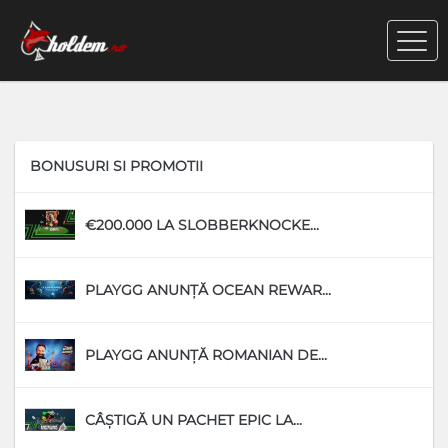
BONUSURI SI PROMOTII
€200.000 LA SLOBBERKNOCKE...
D
PLAYGG ANUNȚĂ OCEAN REWAR...
D
PLAYGG ANUNȚĂ ROMANIAN DE...
D
CÂȘTIGĂ UN PACHET EPIC LA...
D