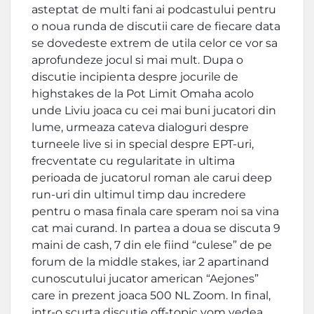
asteptat de multi fani ai podcastului pentru
o noua runda de discutii care de fiecare data
se dovedeste extrem de utila celor ce vor sa
aprofundeze jocul si mai mult. Dupa o
discutie incipienta despre jocurile de
highstakes de la Pot Limit Omaha acolo
unde Liviu joaca cu cei mai buni jucatori din
lume, urmeaza cateva dialoguri despre
turneele live si in special despre EPT-uri,
frecventate cu regularitate in ultima
perioada de jucatorul roman ale carui deep
run-uri din ultimul timp dau incredere
pentru o masa finala care speram noi sa vina
cat mai curand. In partea a doua se discuta 9
maini de cash, 7 din ele fiind “culese” de pe
forum de la middle stakes, iar 2 apartinand
cunoscutului jucator american “Aejones”
care in prezent joaca 500 NL Zoom. In final,
intr-o scurta discutie off-topic vom vedea