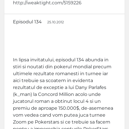
http://weaktight.com/5159226
Episodul 134
25.10.2012
In lipsa invitatului, episodul 134 abunda in
stiri si noutati din pokerul mondial precum
ultimele rezultate romanesti in turnee iar
aici trebuie sa scoatem in evidenta
rezultatul de exceptie a lui Dany Parlafes
(k_man) la Concord Million acolo unde
jucatorul roman a obtinut locul 4 si un
premiu de aproape 150.000$, de-asemenea
vom vedea cand vom putea juca turnee
Zoom pe Pokerstars si ce trebuie sa facem
pentru a imperechia conturile PokerStars –