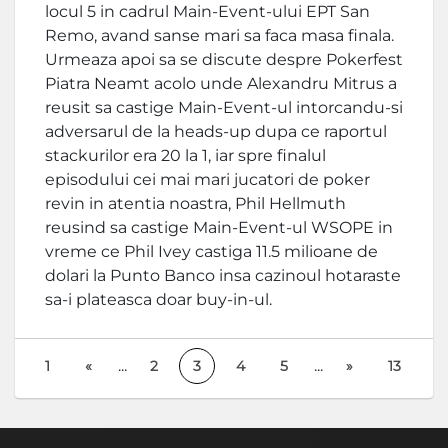
locul 5 in cadrul Main-Event-ului EPT San
Remo, avand sanse mari sa faca masa finala.
Urmeaza apoi sa se discute despre Pokerfest
Piatra Neamt acolo unde Alexandru Mitrus a
reusit sa castige Main-Event-ul intorcandu-si
adversarul de la heads-up dupa ce raportul
stackurilor era 20 la 1, iar spre finalul
episodului cei mai mari jucatori de poker
revin in atentia noastra, Phil Hellmuth
reusind sa castige Main-Event-ul WSOPE in
vreme ce Phil Ivey castiga 11.5 milioane de
dolari la Punto Banco insa cazinoul hotaraste
sa-i plateasca doar buy-in-ul.
...
...
1
«
2
3
4
5
»
13