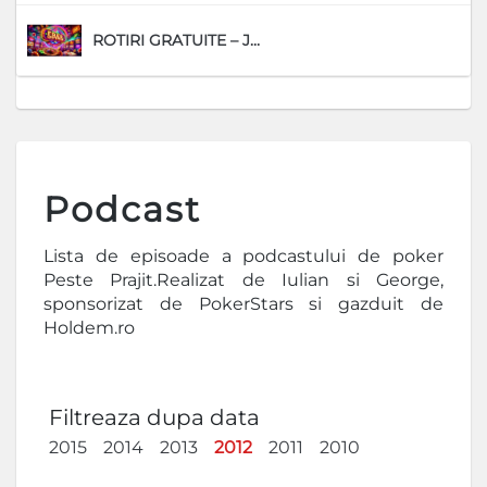
ROTIRI GRATUITE – J...
D
Podcast
Lista de episoade a podcastului de poker
Peste Prajit.Realizat de Iulian si George,
sponsorizat de PokerStars si gazduit de
Holdem.ro
Filtreaza dupa data
2015
2014
2013
2012
2011
2010