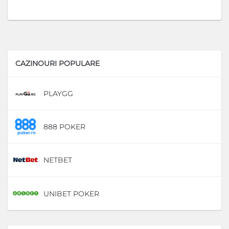
CAZINOURI POPULARE
PLAYGG
D
888 POKER
D
NETBET
D
UNIBET POKER
D