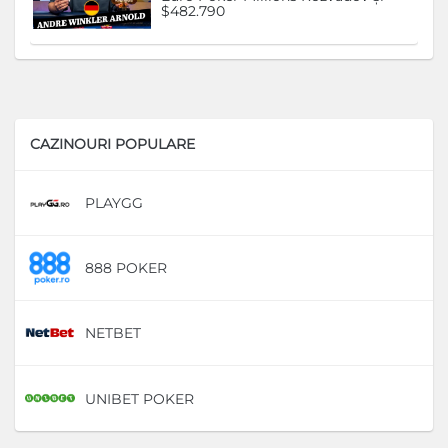
$482.790
CAZINOURI POPULARE
PLAYGG
D
888 POKER
D
NETBET
D
UNIBET POKER
D