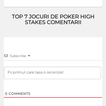
TOP 7 JOCURI DE POKER HIGH
STAKES COMENTARII
Subscribe
0
COMMENTS