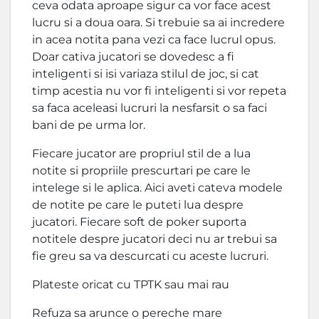
ceva odata aproape sigur ca vor face acest
lucru si a doua oara. Si trebuie sa ai incredere
in acea notita pana vezi ca face lucrul opus.
Doar cativa jucatori se dovedesc a fi
inteligenti si isi variaza stilul de joc, si cat
timp acestia nu vor fi inteligenti si vor repeta
sa faca aceleasi lucruri la nesfarsit o sa faci
bani de pe urma lor.
Fiecare jucator are propriul stil de a lua
notite si propriile prescurtari pe care le
intelege si le aplica. Aici aveti cateva modele
de notite pe care le puteti lua despre
jucatori. Fiecare soft de poker suporta
notitele despre jucatori deci nu ar trebui sa
fie greu sa va descurcati cu aceste lucruri.
Plateste oricat cu TPTK sau mai rau
Refuza sa arunce o pereche mare