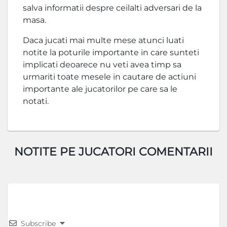
salva informatii despre ceilalti adversari de la
masa.
Daca jucati mai multe mese atunci luati
notite la poturile importante in care sunteti
implicati deoarece nu veti avea timp sa
urmariti toate mesele in cautare de actiuni
importante ale jucatorilor pe care sa le
notati.
NOTITE PE JUCATORI COMENTARII
Subscribe