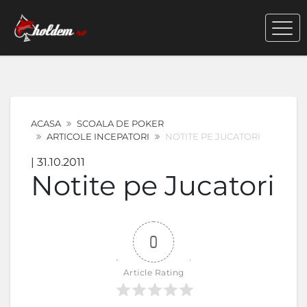
ACASA
SCOALA DE POKER
ARTICOLE INCEPATORI
NOTITE PE JUCATORI
| 31.10.2011
Notite pe Jucatori
0
Article Rating