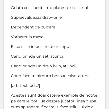
Odata ce a facut limp plateste si raise-ul
Supraevalueaza draw-urile
Dependent de culoare
Vorbaret la masa
Face raise in pozitie de inceput
Cand prinde un set, atunci…
Cand prinde un draw bun, atunci…
Cand face minimum bet sau raise, atunci…
[ad#text_ads2]
Acestea sunt doar cateva exemple de notite
pe care le poti lua despre jucatori, insa dupa
cum spuneam, fiecare isi face stilul lui de a