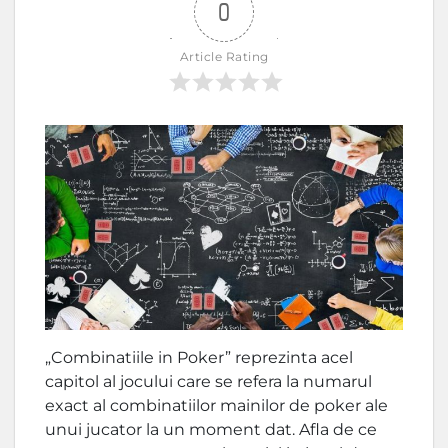
0
Article Rating
„Combinatiile in Poker” reprezinta acel
capitol al jocului care se refera la numarul
exact al combinatiilor mainilor de poker ale
unui jucator la un moment dat. Afla de ce