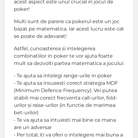
acest aspect este unul crucial in jocul de
poker!
Multi sunt de parere ca pokerul este un joc
bazat pe matematica. Iar acest lucru este cat
se poate de adevarat!
Astfel, cunoasterea si intelegerea
combinatiilor in poker te vor ajuta foarte
mult sa dezvolti partea matematica a jocului:
• Te ajuta sa intelegi range-urile in poker
• Te ajuta sa insusesti corect strategia MDF
(Minimum Defence Frequency). Vei putea
stabili mai corect frecventa call-urilor, fold-
urilor și raise-urilor (in functie de marimea
bet-urilor)
• Te va ajuta sa intuiesti mai bine ce mana
are un adversar
• Per total, iti va oferi o intelegere mai buna a