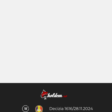
Decizia 1616/28.11.2024