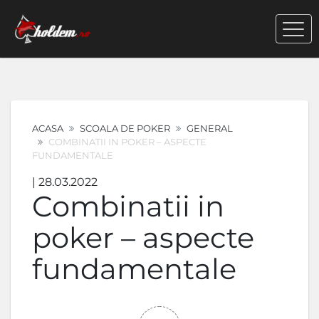
ACASA
SCOALA DE POKER
GENERAL
COMBINATII IN POKER – ASPECTE
FUNDAMENTALE
| 28.03.2022
Combinatii in
poker – aspecte
fundamentale