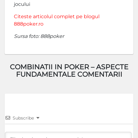
jocului
Citeste articolul complet pe blogul
888poker.ro
Sursa foto: 888poker
COMBINATII IN POKER – ASPECTE
FUNDAMENTALE COMENTARII
Subscribe