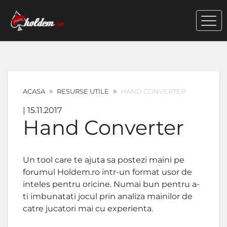
ACASA
RESURSE UTILE
HAND CONVERTER
| 15.11.2017
Hand Converter
Un tool care te ajuta sa postezi maini pe
forumul Holdem.ro intr-un format usor de
inteles pentru oricine. Numai bun pentru a-
ti imbunatati jocul prin analiza mainilor de
catre jucatori mai cu experienta.