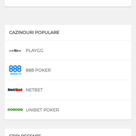
CAZINOURI POPULARE
PLAYGG
D
888 POKER
D
NETBET
D
UNIBET POKER
D