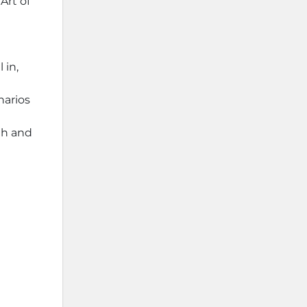
Art of
 in,
narios
th and