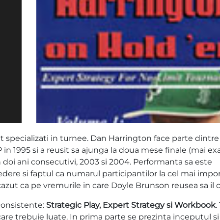
t specializati in turnee. Dan Harrington face parte dintre 
 in 1995 si a reusit sa ajunga la doua mese finale (mai exa
n doi ani consecutivi, 2003 si 2004. Performanta sa este
dere si faptul ca numarul participantilor la cel mai impo
azut ca pe vremurile in care Doyle Brunson reusea sa il c
consistente:
Strategic Play, Expert Strategy
si Workbook
.
 care trebuie luate. In prima parte se prezinta inceputul si