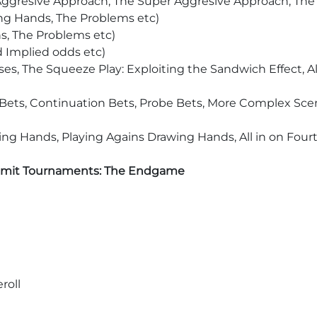
Aggresive Approach, The Super Aggresive Approach, The 
g Hands, The Problems etc)
ns, The Problems etc)
 Implied odds etc)
es, The Squeeze Play: Exploiting the Sandwich Effect, All
ue Bets, Continuation Bets, Probe Bets, More Complex Sce
ing Hands, Playing Agains Drawing Hands, All in on Four
o Limit Tournaments: The Endgame
roll