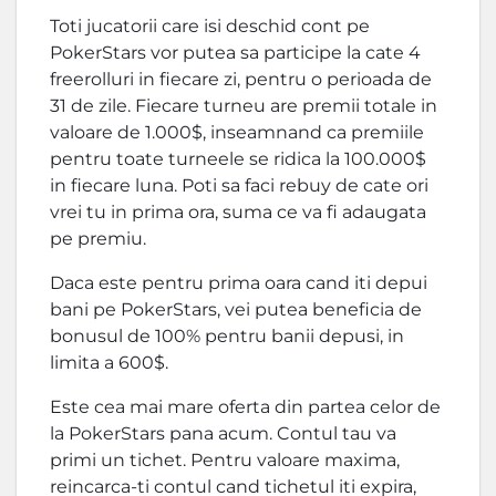
Toti jucatorii care isi deschid cont pe
PokerStars vor putea sa participe la cate 4
freerolluri in fiecare zi, pentru o perioada de
31 de zile. Fiecare turneu are premii totale in
valoare de 1.000$, inseamnand ca premiile
pentru toate turneele se ridica la 100.000$
in fiecare luna. Poti sa faci rebuy de cate ori
vrei tu in prima ora, suma ce va fi adaugata
pe premiu.
Daca este pentru prima oara cand iti depui
bani pe PokerStars, vei putea beneficia de
bonusul de 100% pentru banii depusi, in
limita a 600$.
Este cea mai mare oferta din partea celor de
la PokerStars pana acum. Contul tau va
primi un tichet. Pentru valoare maxima,
reincarca-ti contul cand tichetul iti expira,