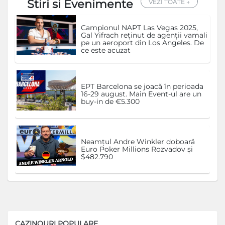
Stiri si Evenimente
VEZI TOATE →
Campionul NAPT Las Vegas 2025,
Gal Yifrach reținut de agenții vamali
pe un aeroport din Los Angeles. De
ce este acuzat
EPT Barcelona se joacă în perioada
16-29 august. Main Event-ul are un
buy-in de €5.300
Neamțul Andre Winkler doboară
Euro Poker Millions Rozvadov și
$482.790
CAZINOURI POPULARE