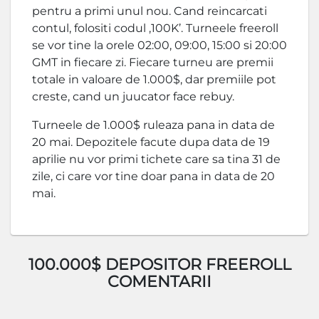
pentru a primi unul nou. Cand reincarcati
contul, folositi codul ‚100K’. Turneele freeroll
se vor tine la orele 02:00, 09:00, 15:00 si 20:00
GMT in fiecare zi. Fiecare turneu are premii
totale in valoare de 1.000$, dar premiile pot
creste, cand un juucator face rebuy.
Turneele de 1.000$ ruleaza pana in data de
20 mai. Depozitele facute dupa data de 19
aprilie nu vor primi tichete care sa tina 31 de
zile, ci care vor tine doar pana in data de 20
mai.
100.000$ DEPOSITOR FREEROLL
COMENTARII