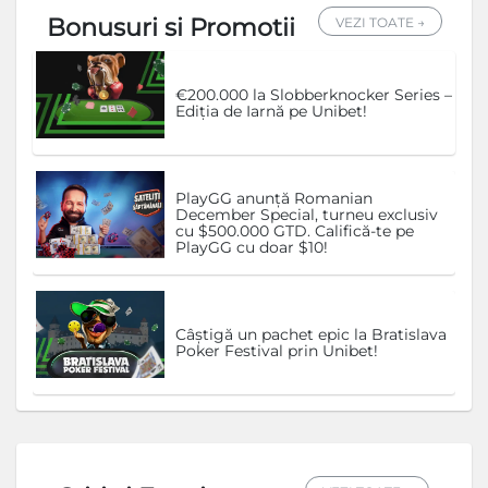
Bonusuri si Promotii
VEZI TOATE →
€200.000 la Slobberknocker Series –
Ediția de Iarnă pe Unibet!
PlayGG anunță Romanian
December Special, turneu exclusiv
cu $500.000 GTD. Califică-te pe
PlayGG cu doar $10!
Câștigă un pachet epic la Bratislava
Poker Festival prin Unibet!