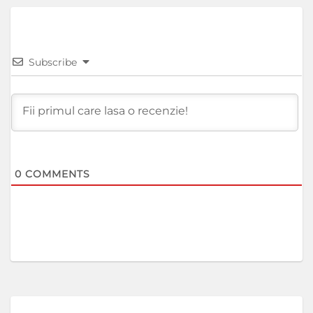
Subscribe
0
COMMENTS