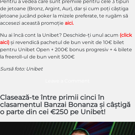
Pentru a vedea care sunt premiile pentru cele 3 tipuri
de jetoane (Bronz, Argint, Aur), dar și cum poți câștiga
jetoane jucând poker la mizele preferate, te rugăm să
accesezi această promoție
aici.
Nu ai încă cont la Unibet? Deschide-ți unul acum
(click
aici)
și revendică pachetul de bun venit de 10€ bilet
pentru Unibet Open + 200€ bonus progresiv + 4 bilete
la freeroll-ul de bun venit 500€
Sursă foto: Unibet
on
Leave a Comment
Poți
câștiga
Clasează-te între primii cinci în
până
clasamentul Banzai Bonanza și câștigă
la
o parte din cei €250 pe Unibet!
€100
cu
jetonul