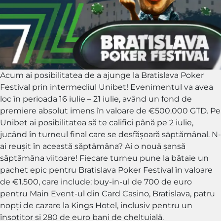
Califică-
te
pe
PlayGG
cu
doar
$10!
Acum ai posibilitatea de a ajunge la Bratislava Poker
Festival prin intermediul Unibet! Evenimentul va avea
loc în perioada 16 iulie – 21 iulie, având un fond de
premiere absolut imens în valoare de €500.000 GTD. Pe
Unibet ai posibilitatea să te califici până pe 2 iulie,
jucând în turneul final care se desfășoară săptămânal. N-
ai reușit în această săptămâna? Ai o nouă șansă
săptămâna viitoare! Fiecare turneu pune la bătaie un
pachet epic pentru Bratislava Poker Festival în valoare
de €1.500, care include: buy-in-ul de 700 de euro
pentru Main Event-ul din Card Casino, Bratislava, patru
nopți de cazare la Kings Hotel, inclusiv pentru un
însoțitor și 280 de euro bani de cheltuială.