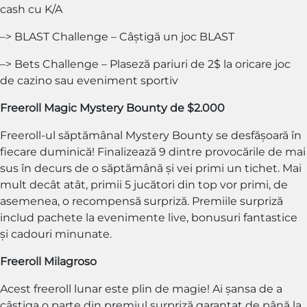
cash cu K/A
–> BLAST Challenge – Câștigă un joc BLAST
–> Bets Challenge – Plaseză pariuri de 2$ la oricare joc
de cazino sau eveniment sportiv
Freeroll Magic Mystery Bounty de $2.000
Freeroll-ul săptămânal Mystery Bounty se desfășoară în
fiecare duminică! Finalizează 9 dintre provocările de mai
sus în decurs de o săptămână și vei primi un tichet. Mai
mult decât atât, primii 5 jucători din top vor primi, de
asemenea, o recompensă surpriză. Premiile surpriză
includ pachete la evenimente live, bonusuri fantastice
și cadouri minunate.
Freeroll Milagroso
Acest freeroll lunar este plin de magie! Ai șansa de a
câștiga o parte din premiul surpriză garantat de până la