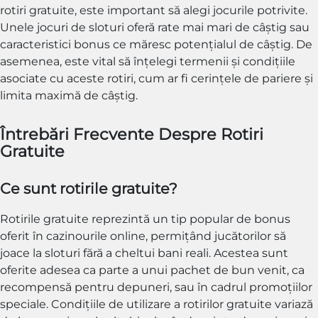
rotiri gratuite, este important să alegi jocurile potrivite.
Unele jocuri de sloturi oferă rate mai mari de câștig sau
caracteristici bonus ce măresc potențialul de câștig. De
asemenea, este vital să înțelegi termenii și condițiile
asociate cu aceste rotiri, cum ar fi cerințele de pariere și
limita maximă de câștig.
Întrebări Frecvente Despre Rotiri
Gratuite
Ce sunt rotirile gratuite?
Rotirile gratuite reprezintă un tip popular de bonus
oferit în cazinourile online, permițând jucătorilor să
joace la sloturi fără a cheltui bani reali. Acestea sunt
oferite adesea ca parte a unui pachet de bun venit, ca
recompensă pentru depuneri, sau în cadrul promoțiilor
speciale. Condițiile de utilizare a rotirilor gratuite variază