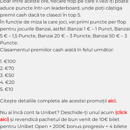
Doar între aceste ore, fiecare flop pe care îl vezi îți poate
aduce puncte într-un leaderboard, unde poți câștiga
premii cash dacă te clasezi în top 5.
În funcție de miza la care joci, vei primi puncte per flop
pentru jocurile Banzai, astfel: Banzai 1 € – 1 Punct, Banzai
5 € – 1,5 Puncte, Banzai 20 € – 3 Puncte, Banzai 50 € – 3
Puncte.
Clasamentul premiilor cash arată în felul următor:
1. €100
2. €70
3. €50
4. €20
5. €10
Citește detaliile complete ale acestei promoții
aici.
Nu ai încă cont la Unibet? Deschide-ți unul acum
(click
aici)
și revendică pachetul de bun venit de 10€ bilet
pentru Unibet Open + 200€ bonus progresiv + 4 bilete