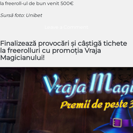
la freeroll-ul de bun venit 500€
Sursă foto: Unibet
on
Leave a Comment
Clasează-
te
Finalizează provocări și câștigă tichete
între
la freerolluri cu promoția Vraja
primii
Magicianului!
cinci
în
clasamentul
Banzai
Bonanza
și
câștigă
o
parte
din