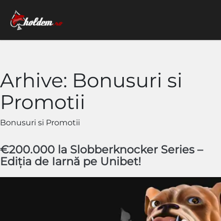
Arhive:
Bonusuri si
Promotii
Bonusuri si Promotii
€200.000 la Slobberknocker Series –
Ediția de Iarnă pe Unibet!