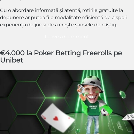
Cu o abordare informată și atentă, rotirile gratuite la
depunere ar putea fi o modalitate eficientă de a spori
experiența de joc și de a crește șansele de câștig.
on
Leave a Comment
Rotiri
Gratuite
€4.000 la Poker Betting Freerolls pe
–
Unibet
joci
gratuit
la
casino