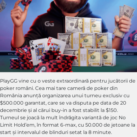
PlayGG vine cu o veste extraordinară pentru jucătorii de
poker români. Cea mai tare cameră de poker din
România anunță organizarea unui turneu exclusiv cu
$500.000 garantat, care se va disputa pe data de 20
decembrie și al cărui buy-in a fost stabilit la $150.
Turneul se joacă la mult îndrăgita variantă de joc No
Limit Hold’em, în format 6-max, cu 50.000 de jetoane la
start și intervalul de blinduri setat la 8 minute.