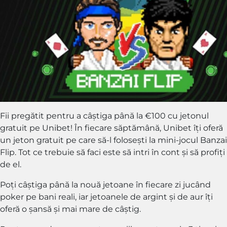
timpul
Happy
Hours
punctele
se
dublează!
Fii pregătit pentru a câștiga până la €100 cu jetonul
gratuit pe Unibet! În fiecare săptămână, Unibet îți oferă
un jeton gratuit pe care să-l folosești la mini-jocul Banzai
Flip. Tot ce trebuie să faci este să intri în cont și să profiți
de el.
Poți câștiga până la nouă jetoane în fiecare zi jucând
poker pe bani reali, iar jetoanele de argint și de aur îți
oferă o șansă și mai mare de câștig.