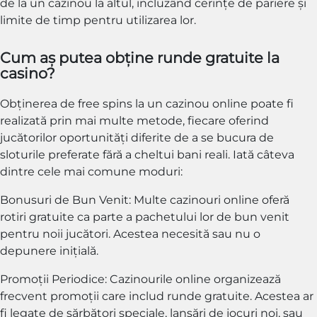
de la un cazinou la altul, incluzând cerințe de pariere și
limite de timp pentru utilizarea lor.
Cum aș putea obține runde gratuite la
casino?
Obținerea de free spins la un cazinou online poate fi
realizată prin mai multe metode, fiecare oferind
jucătorilor oportunități diferite de a se bucura de
sloturile preferate fără a cheltui bani reali. Iată câteva
dintre cele mai comune moduri:
Bonusuri de Bun Venit: Multe cazinouri online oferă
rotiri gratuite ca parte a pachetului lor de bun venit
pentru noii jucători. Acestea necesită sau nu o
depunere inițială.
Promoții Periodice: Cazinourile online organizează
frecvent promoții care includ runde gratuite. Acestea ar
fi legate de sărbători speciale, lansări de jocuri noi, sau