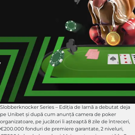
Slobberknocker Series – Ediția de Iarnă a debutat deja
pe Unibet și după cum anunță camera de poker
organizatoare, pe jucători îi așteaptă 8 zile de întreceri,
€200.000 fonduri de premiere garantate, 2 niveluri,