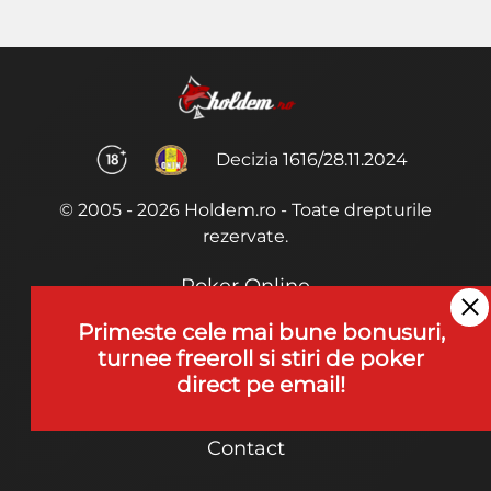
Decizia 1616/28.11.2024
© 2005 - 2026 Holdem.ro - Toate drepturile
rezervate.
Poker Online
Termeni si Conditii
Primeste cele mai bune bonusuri,
turnee freeroll si stiri de poker
Joaca Poker
direct pe email!
De ce noi?
Contact