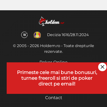
Decizia 1616/28.11.2024
© 2005 - 2026 Holdem.ro - Toate drepturile
rezervate.
Poker Online
Termeni si Conditii
Primeste cele mai bune bonusuri,
turnee freeroll si stiri de poker
Joaca Poker
direct pe email!
De ce noi?
Contact