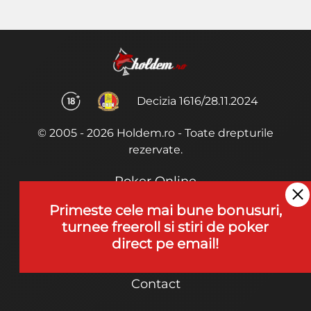
Decizia 1616/28.11.2024
© 2005 - 2026 Holdem.ro - Toate drepturile
rezervate.
Poker Online
Termeni si Conditii
Primeste cele mai bune bonusuri,
turnee freeroll si stiri de poker
Joaca Poker
direct pe email!
De ce noi?
Contact