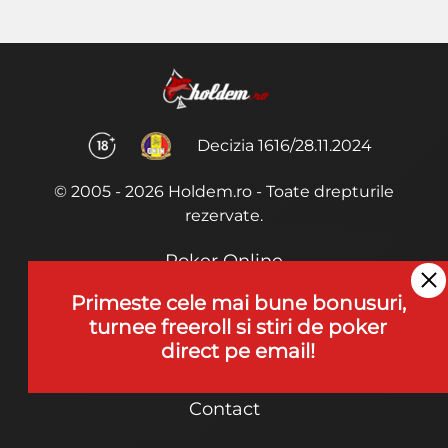
Decizia 1616/28.11.2024
© 2005 - 2026 Holdem.ro - Toate drepturile
rezervate.
Poker Online
Termeni si Conditii
Primeste cele mai bune bonusuri,
turnee freeroll si stiri de poker
Joaca Poker
direct pe email!
De ce noi?
Contact