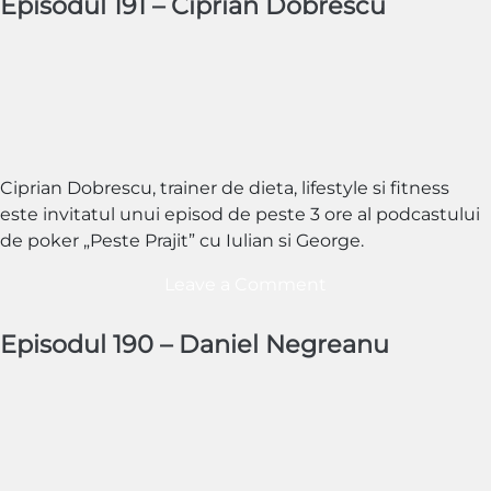
Episodul 191 – Ciprian Dobrescu
–
Razvan
Dumea
Ciprian Dobrescu, trainer de dieta, lifestyle si fitness
este invitatul unui episod de peste 3 ore al podcastului
de poker „Peste Prajit” cu Iulian si George.
on
Leave a Comment
Episodul
191
Episodul 190 – Daniel Negreanu
–
Ciprian
Dobrescu