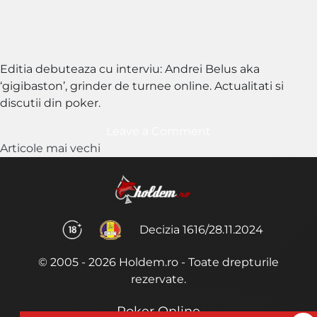
Editia debuteaza cu interviu: Andrei Belus aka
‘gigibaston’, grinder de turnee online. Actualitati si
discutii din poker.
on
Leave a Comment
Navigare
Episodul
Articole mai vechi
183
în
–
articole
gigibaston
Decizia 1616/28.11.2024
© 2005 - 2026 Holdem.ro - Toate drepturile
rezervate.
Poker Online