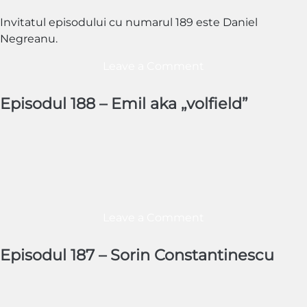
Invitatul episodului cu numarul 189 este Daniel
Negreanu.
on
Leave a Comment
Episodul
190
Episodul 188 – Emil aka „volfield”
–
Daniel
Negreanu
on
Leave a Comment
Episodul
188
Episodul 187 – Sorin Constantinescu
–
Emil
aka