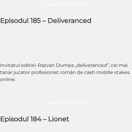
on
Leave a Comment
Episodul
186
Episodul 185 – Deliveranced
–
Tudor
Purice
Invitatul editiei: Razvan Dumea „deliveranced”, cel mai
tanar jucator profesionist român de cash middle stakes
online.
on
Leave a Comment
Episodul
185
Episodul 184 – Lionet
–
Deliveranced