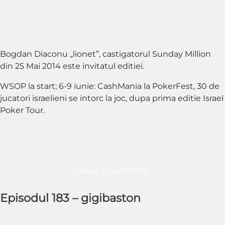
Bogdan Diaconu „lionet”, castigatorul Sunday Million
din 25 Mai 2014 este invitatul editiei.
WSOP la start; 6-9 iunie: CashMania la PokerFest, 30 de
jucatori israelieni se intorc la joc, dupa prima editie Israel
Poker Tour.
on
Leave a Comment
Episodul
184
Episodul 183 – gigibaston
–
Lionet