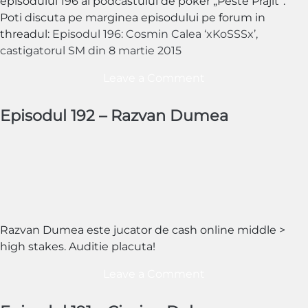
episodului 196 al podcastului de poker „Peste Prajit”.
Poti discuta pe marginea episodului pe forum in
threadul:
Episodul 196: Cosmin Calea ‘xKoSSSx’,
castigatorul SM din 8 martie 2015
on
Leave a Comment
Episodul
196
Episodul 192 – Razvan Dumea
–
Cosmin
Calea
„xKoSSSx”
Razvan Dumea este jucator de cash online middle >
high stakes. Auditie placuta!
on
Leave a Comment
Episodul
192